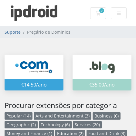
0
Carrinho de Com
Suporte
Preçário de Dominios
€14,50/ano
€35,00/ano
Procurar extensões por categoria
Popular (14)
Arts and Entertainment (3)
Business (6)
Geographic (2)
Technology (6)
Services (20)
Money and Finance (1)
Education (2)
Food and Drink (3)