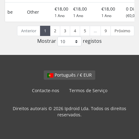
€18,00
€18,00
€18,00
0 Dias
be
Other
1 Ano
1 Ano
1 Ano
(€0,00)
Anterior
1
2
3
4
5
…
9
Próximo
Mostrar
registos
Português / € EUR
Contacte-nos
Termos de Serviço
Direitos autorais © 2026 Ipdroid Lda. Todos os direitos
reservados.