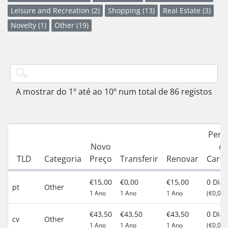
Leisure and Recreation (2)
Shopping (13)
Real Estate (3)
Novelty (1)
Other (19)
A mostrar do 1º até ao 10º num total de 86 registos
Perí
Novo
d
TLD
Categoria
Preço
Transferir
Renovar
Carên
€15,00
€0,00
€15,00
0 Dias
pt
Other
1 Ano
1 Ano
1 Ano
(€0,00)
€43,50
€43,50
€43,50
0 Dias
cv
Other
1 Ano
1 Ano
1 Ano
(€0,00)